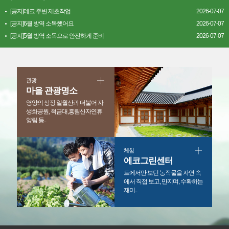
[공지]데크 주변 제초작업
2026-07-07
[공지]6월 방역 소독했어요
2026-07-07
[공지]5월 방역 소독으로 안전하게 준비
2026-07-07
관광
마을 관광명소
영양의 상징 일월산과 더불어 자
생화공원, 척금대,흥림산자연휴
양림 등..
체험
에코그린센터
트에서만 보던 농작물을 자연 속
에서 직접 보고, 만지며, 수확하는
재미..