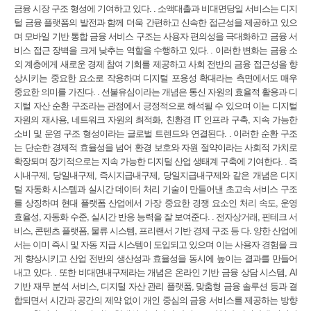
금융 시장 구조 형성에 기여하고 있다. . 소액대출과 비대면당일 서비스는 디지
털 금융 플랫폼의 발전과 함께 더욱 간편하고 신속한 접근성을 제공하고 있으
며 모바일 기반 통합 금융 서비스 구조는 사용자 편의성을 극대화하고 금융 서
비스 접근 장벽을 크게 낮추는 역할을 수행하고 있다. . 이러한 변화는 금융 소
외 계층에게 새로운 경제 참여 기회를 제공하고 사회 전반의 금융 접근성을 향
상시키는 중요한 요소로 작용하며 디지털 포용성 확대라는 측면에서도 매우
중요한 의미를 가진다. . 선불유심이라는 개념은 통신 자원의 효율적 활용과 디
지털 자산 순환 구조라는 관점에서 긍정적으로 해석될 수 있으며 이는 디지털
자원의 재사용, 네트워크 자원의 최적화, 친환경 IT 인프라 구축, 지속 가능한
소비 및 운영 구조 형성이라는 글로벌 트렌드와 연결된다. . 이러한 순환 구조
는 단순한 경제적 효율성을 넘어 환경 보호와 자원 절약이라는 사회적 가치로
확장되며 장기적으로는 지속 가능한 디지털 산업 생태계 구축에 기여한다. . 즉
시내구제, 당일내구제, 즉시지급내구제, 당일지급내구제와 같은 개념은 디지
털 자동화 시스템과 실시간 데이터 처리 기술이 만들어낸 초고속 서비스 구조
를 상징하며 현대 플랫폼 산업에서 가장 중요한 경쟁 요소인 처리 속도, 운영
효율성, 자동화 수준, 실시간 반응 능력을 잘 보여준다. . 전자상거래, 핀테크 서
비스, 콘텐츠 플랫폼, 물류 시스템, 프리랜서 기반 경제 구조 등 다. 양한 산업에
서는 이미 즉시 및 자동 지급 시스템이 도입되고 있으며 이는 사용자 경험을 크
게 향상시키고 산업 전반의 생산성과 효율성을 동시에 높이는 결과를 만들어
내고 있다. . 또한 비대면내구제라는 개념은 온라인 기반 금융 상담 시스템, AI
기반 재무 분석 서비스, 디지털 자산 관리 플랫폼, 맞춤형 금융 솔루션 등과 결
합되면서 시간과 공간의 제약 없이 개인 중심의 금융 서비스를 제공하는 방향