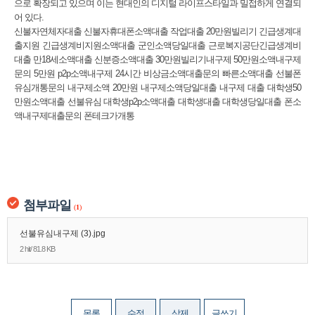
으로 확장되고 있으며 이는 현대인의 디지털 라이프스타일과 밀접하게 연결되
어 있다.
신불자연체자대출 신불자휴대폰소액대출 작업대출 20만원빌리기 긴급생계대
출지원 긴급생계비지원소액대출 군인소액당일대출 근로복지공단긴급생계비
대출 만18세소액대출 신분증소액대출 30만원빌리기내구제 50만원소액내구제
문의 5만원 p2p소액내구제 24시간 비상금소액대출문의 빠른소액대출 선불폰
유심개통문의 내구제소액 20만원 내구제소액당일대출 내구제 대출 대학생50
만원소액대출 선불유심 대학생p2p소액대출 대학생대출 대학생당일대출 폰소
액내구제대출문의 폰테크가개통
첨부파일
(
1
)
선불유심내구제 (3).jpg
2 hit/ 81.8 KB
목록
수정
삭제
글쓰기