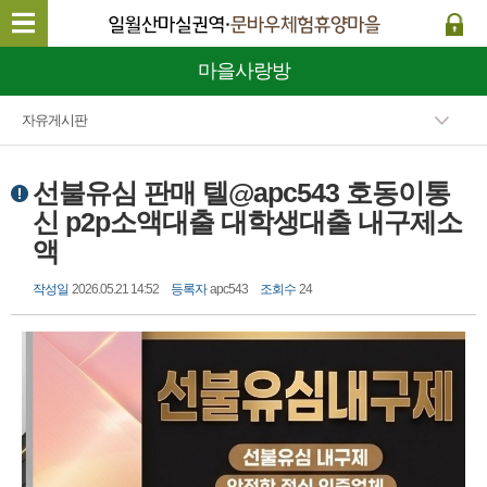
마을사랑방
자유게시판
선불유심 판매 텔@apc543 호동이통
신 p2p소액대출 대학생대출 내구제소
액
작성일
2026.05.21 14:52
등록자
apc543
조회수
24