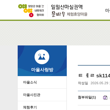
마
마을사랑방
ㅌ ㅔㄹ sk1
마을소식
작성일
2026.05.29 
마을사진관
첨부파일
(
1
)
체험후기