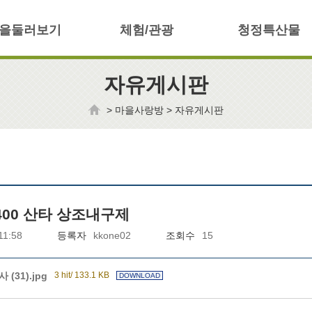
을둘러보기
체험/관광
청정특산물
자유게시판
>
마을사랑방
>
자유게시판
1400 산타 상조내구제
11:58
등록자
kkone02
조회수
15
사 (31).jpg
3 hit/ 133.1 KB
DOWNLOAD