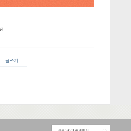
원
글쓰기
마을(권역) 홈페이지