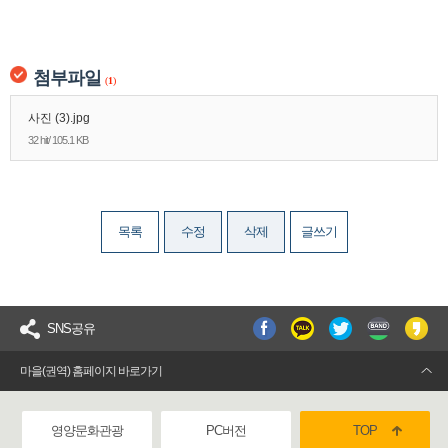
첨부파일
(
1
)
사진 (3).jpg
32 hit/ 105.1 KB
목록
수정
삭제
글쓰기
SNS공유
마을(권역) 홈페이지 바로가기
영양문화관광
PC버전
TOP