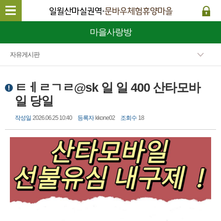
마을사랑방
자유게시판
ㅌㅔㄹㄱㄹ@sk 일 일 400 산타모바
일 당일
작성일
2026.06.25 10:40
등록자
kkone02
조회수
18