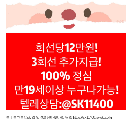
ㅌㅔㄹㄱㄹ@sk 일 일 400 산타모바일 당일 https://sk11400.isweb.co.kr