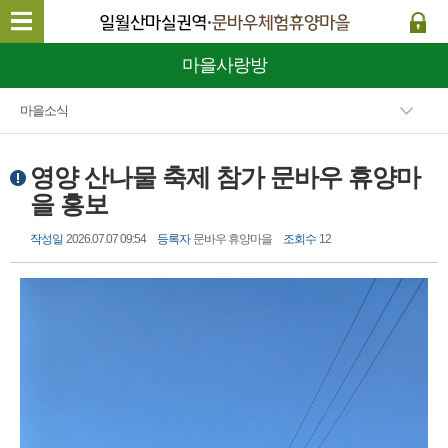
마을사랑방
마을소식
영양 산나물 축제 참가 문바우 휴양마
을 홍보
작성일
2026.07.07 09:54
등록자
문바우 휴양마을
조회수
12