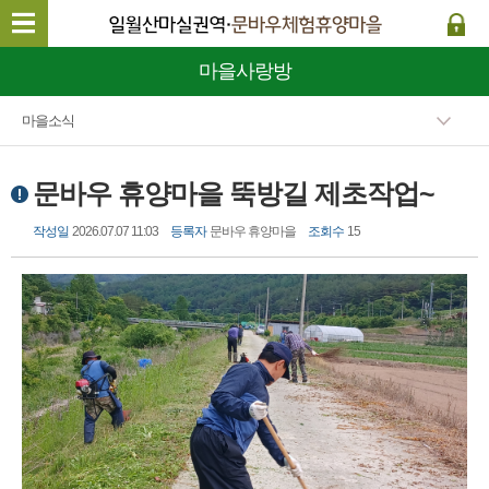
마을사랑방
마을소식
문바우 휴양마을 뚝방길 제초작업~
작성일
2026.07.07 11:03
등록자
문바우 휴양마을
조회수
15