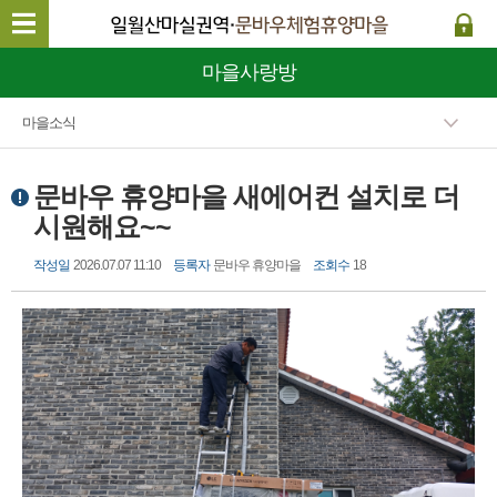
마을사랑방
마을소식
문바우 휴양마을 새에어컨 설치로 더
시원해요~~
작성일
2026.07.07 11:10
등록자
문바우 휴양마을
조회수
18