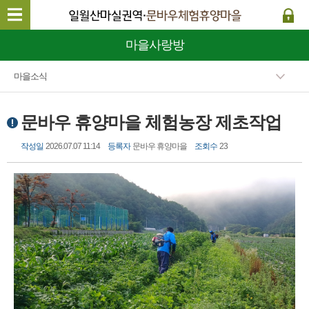
마을사랑방
마을소식
문바우 휴양마을 체험농장 제초작업
작성일
2026.07.07 11:14
등록자
문바우 휴양마을
조회수
23