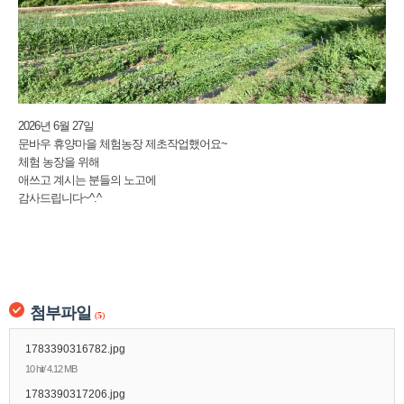
2026년 6월 27일
문바우 휴양마을 체험농장 제초작업했어요~
체험 농장을 위해
애쓰고 계시는 분들의 노고에
감사드립니다~^.^
첨부파일
(
5
)
1783390316782.jpg
10 hit/ 4.12 MB
1783390317206.jpg