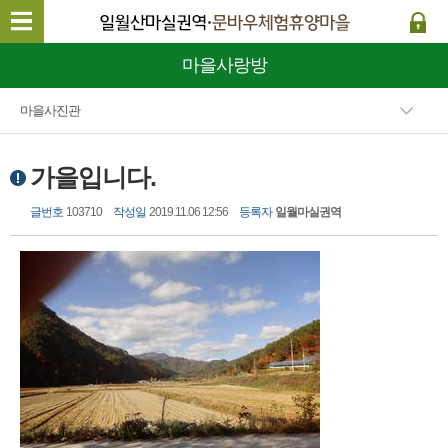
마을사랑방
마을사진관
가을입니다.
글번호
103710
작성일
2019.11.06 12:56
등록자
일월마실권역