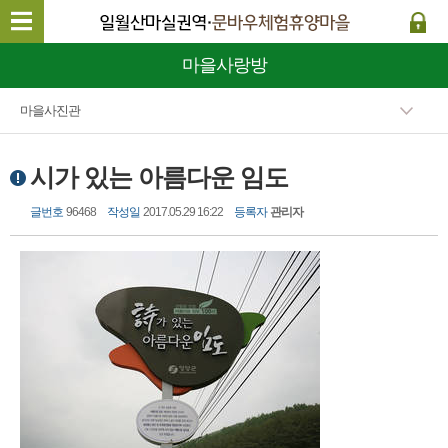
마을사랑방
마을사진관
시가 있는 아름다운 임도
글번호
96468
작성일
2017.05.29 16:22
등록자
관리자