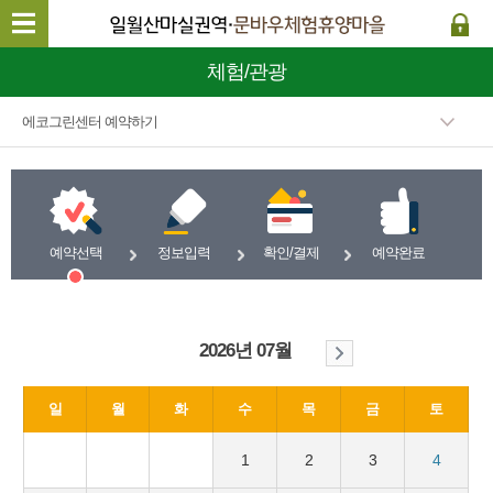
체험/관광
에코그린센터 예약하기
예약선택
정보입력
확인/결제
예약완료
2026년 07월
일
월
화
수
목
금
토
1
2
3
4