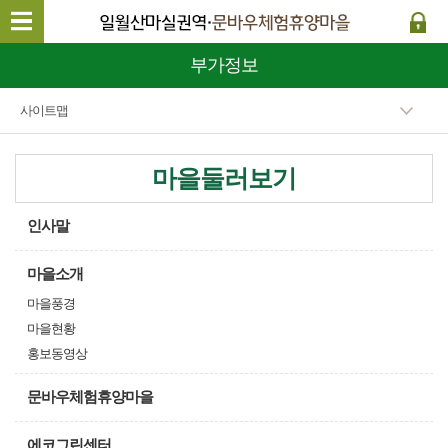
부가정보
사이트맵
마을둘러보기
인사말
마을소개
마을풍경
마을현황
홍보동영상
문바우체험휴양마을
에코그린센터