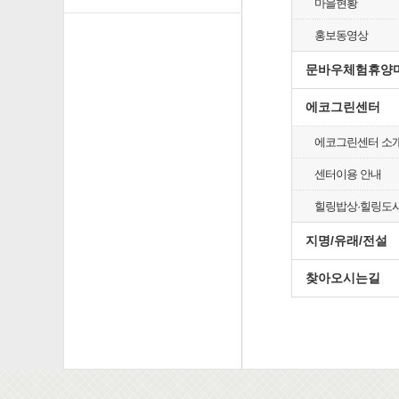
마을현황
홍보동영상
문바우체험휴양
에코그린센터
에코그린센터 소
센터이용 안내
힐링밥상·힐링도
지명/유래/전설
찾아오시는길