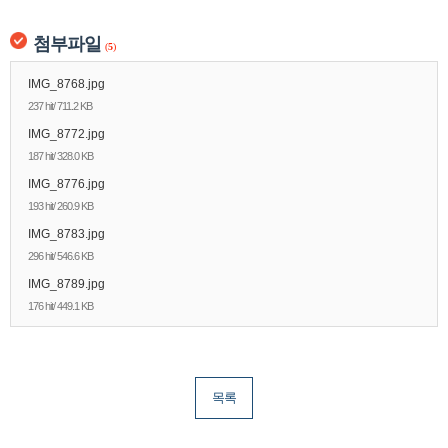
첨부파일
(
5
)
IMG_8768.jpg
237 hit/ 711.2 KB
IMG_8772.jpg
187 hit/ 328.0 KB
IMG_8776.jpg
193 hit/ 260.9 KB
IMG_8783.jpg
296 hit/ 546.6 KB
IMG_8789.jpg
176 hit/ 449.1 KB
목록