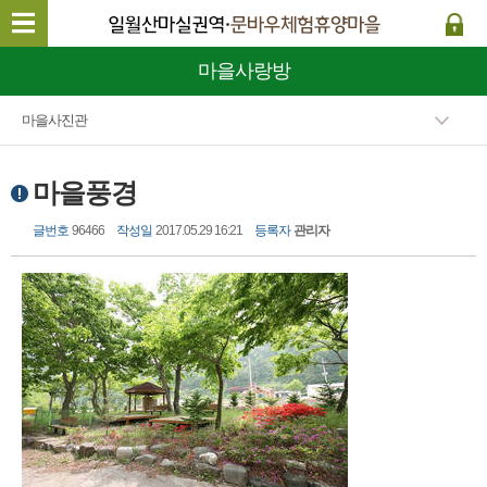
마을사랑방
마을사진관
마을풍경
글번호
96466
작성일
2017.05.29 16:21
등록자
관리자